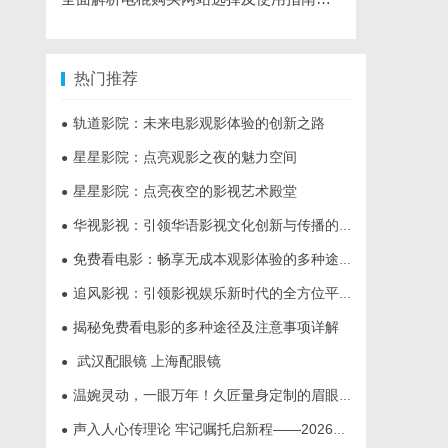
热门推荐
轨道影院：未来电影观影体验的创新之路
●
星星影院：点亮观影之夜的魅力空间
●
星星影院：点亮夜空的影视艺术殿堂
●
华视影视：引领华语影视文化创新与传播的新力量
●
免费看电影：畅享无成本观影体验的多种途径与技巧
●
追风影视：引领影视娱乐新时代的全方位平台
●
揭秘免费看电影的多种途径及注意事项详解
●
武汉配眼镜 上海配眼镜
●
温婉灵动，一眼万年！久匠量身定制的眉眼唇，才是你整张脸的点睛之笔！淡颜系女生的气质加分项
●
声入人心传理论 牢记嘱托启新程——2026年省直机关“党的创新理论我来讲”宣讲活动圆满落幕
●