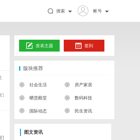
搜索
帐号
发表主题
签到
版块推荐
让
社会生活
房产家居
幻
晒货殿堂
数码科技
国际动态
民生资讯
图文资讯
们