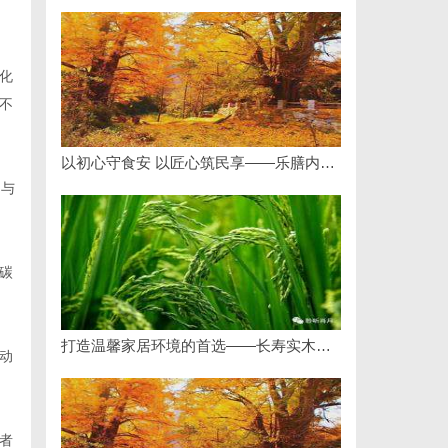
化
不
以初心守食安 以匠心筑民享——乐膳内厨（北京）餐饮管理有限公司创始人石贵民的健康餐饮之道
询与
碳
打造温馨家居环境的首选——长寿实木门详解
动
者