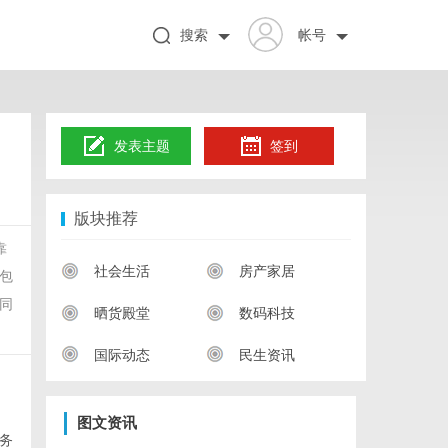
搜索
帐号
发表主题
签到
版块推荐
靠
社会生活
房产家居
包
同
晒货殿堂
数码科技
国际动态
民生资讯
图文资讯
务