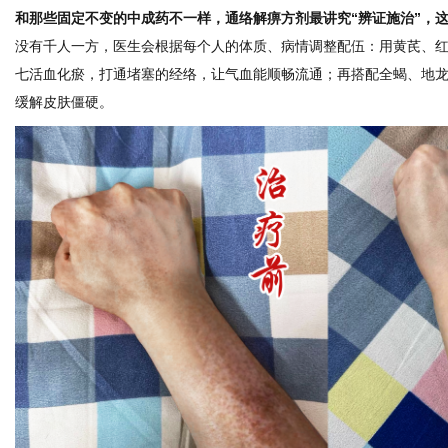
和那些固定不变的中成药不一样，通络解痹方剂最讲究“辨证施治”，
没有千人一方，医生会根据每个人的体质、病情调整配伍：用黄芪、
七活血化瘀，打通堵塞的经络，让气血能顺畅流通；再搭配全蝎、地
网
缓解皮肤僵硬。