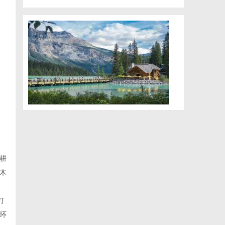
耕
木
打
环