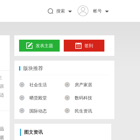
搜索
帐号
发表主题
签到
版块推荐
主
社会生活
房产家居
原
适
晒货殿堂
数码科技
国际动态
民生资讯
品
图文资讯
居