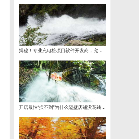
揭秘！专业充电桩项目软件开发商，究竟藏着哪些行业秘诀？
开店最怕“搜不到”为什么隔壁店铺没花钱，ai却天天给他免费派单？