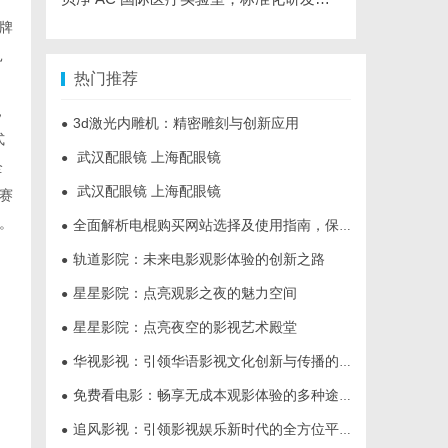
牌
扎
热门推荐
，
3d激光内雕机：精密雕刻与创新应用
●
式
武汉配眼镜 上海配眼镜
●
全
武汉配眼镜 上海配眼镜
●
赛
。
全面解析电棍购买网站选择及使用指南，保障安全与合法性
●
轨道影院：未来电影观影体验的创新之路
●
星星影院：点亮观影之夜的魅力空间
●
星星影院：点亮夜空的影视艺术殿堂
●
华视影视：引领华语影视文化创新与传播的新力量
●
免费看电影：畅享无成本观影体验的多种途径与技巧
●
追风影视：引领影视娱乐新时代的全方位平台
●