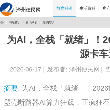
教育科研
生活百科
房
泽州便民网
网站首页
资讯列表
资讯内容
为AI，全栈「就绪」！2
泽
›
›
›
源卡车
2026-06-17
|
发布者:
泽州便民网
|
查
摘要
: 为AI，全栈「就绪」！20
州
塑壳断路器AI算力狂飙，正疯狂