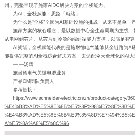
州，完整呈现了施家AIDC解决方案的全栈能力。
为
AI，全栈赋能：思路「就绪」
为什么是
“全栈”？因为AI基础设施的挑战，从来不是单一
网
施家方案的核心理念，是以数据中心全生命周期为主线，
从电网到芯片、从芯片到冷源的端到端能力支撑，以满足智算
AI就绪，全栈赋能代表的是施耐德电气能够从全链路为A
能提供完整的AI全栈综合解决方案，去适配今天全球化的AI
— —汤熠
施耐德电气关键电源业务
产品
OM团队负责人
参考链接：
https://www.schneider-electric.cn/zh/product-category/36
%E4%B8%AD%E5%8E%8B%E5%8F%98%E5%8E%8B%E5%99%
%E4%B8%AD%E5%8E%8B%E9%85%8D%E7%94%B5%E
A%E5%8A%A8%E5%8C%96