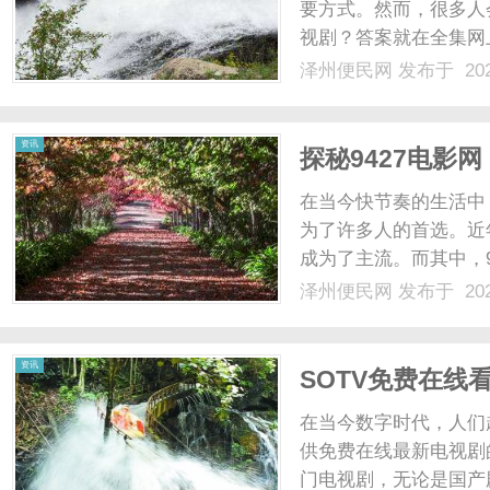
要方式。然而，很多人
视剧？答案就在全集网
平台，为广大观众提供
泽州便民网
发布于 202
精彩的影视内容。在全
疑剧、爱情剧、古装剧还是
资讯
探秘9427电影
在当今快节奏的生活中
为了许多人的首选。近
成为了主流。而其中，
了许多影迷的新选择。
泽州便民网
发布于 202
了观众们对于高品质影
是国产剧还是海外剧，无论
资讯
SOTV免费在线
在当今数字时代，人们
供免费在线最新电视剧
门电视剧，无论是国产