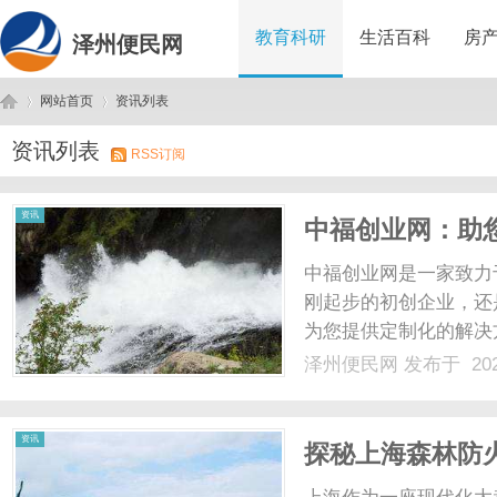
教育科研
生活百科
房
泽州便民网
网站首页
资讯列表
资讯列表
RSS订阅
泽
›
›
资讯
中福创业网：助
中福创业网是一家致力
刚起步的初创企业，还
为您提供定制化的解决
可以找到各种创业项目
泽州便民网
发布于 202
供有力支持。中福创业
们搭建交流合作的平台。无
州
资讯
探秘上海森林防