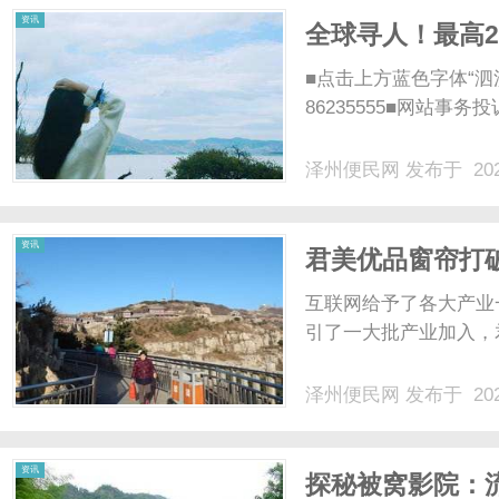
资讯
全球寻人！最高2
■点击上方蓝色字体“泗
86235555■网站事务
泽州便民网
发布于 202
资讯
君美优品窗帘打
互联网给予了各大产业
引了一大批产业加入，君
泽州便民网
发布于 202
资讯
探秘被窝影院：