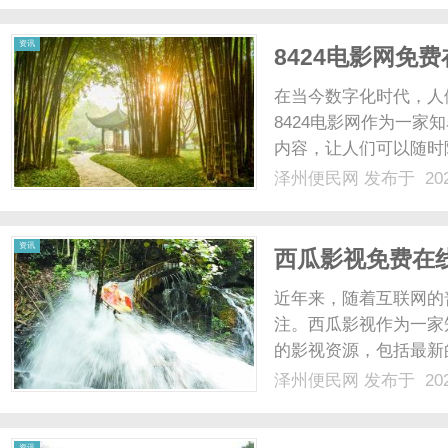
都能够轻松畅享电视剧的精
资讯
8424电影网免
在当今数字化时代，人
8424电影网作为一
内容，让人们可以随时
剧，更是吸引了无数观
泽州便民网
发布于 202
言情剧、悬疑剧、古装
影网免费在线观看这些最火
资讯
西瓜影视免费在
近年来，随着互联网的
注。西瓜影视作为一家
的影视资源，包括最新
种热门电视剧，无需等
泽州便民网
发布于 202
的娱乐方式，让他们在
趣。西瓜影视不仅提供高清
资讯