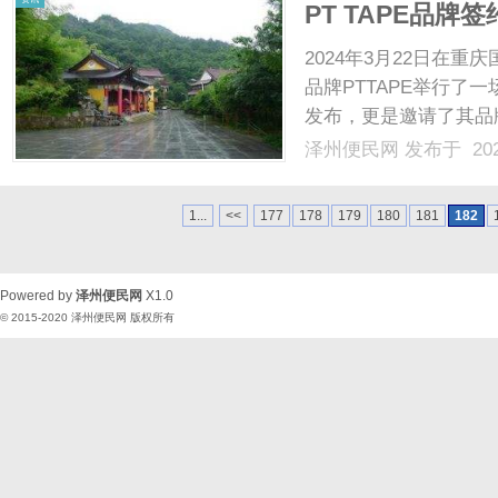
PT TAPE品
2024年3月22日在
品牌PTTAPE举行
发布，更是邀请了其品
签约仪式，共同开启双
泽州便民网
发布于 202
PTTAPE的发布会
PTTAPE品牌代表与李....
1...
<<
177
178
179
180
181
182
Powered by
泽州便民网
X1.0
© 2015-2020
泽州便民网
版权所有