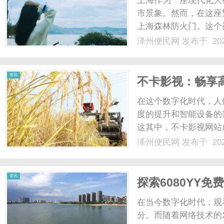
上海作为一座现代化大
市景象。然而，在这座
上海森林防火门。这个
的好去处，更是城市中
泽州便民网
发布于 202
部，占地面积宽广，树
身于大自然的怀抱中，远离
便
资讯
不卡影视：畅享
在这个数字化时代，人
度的提升和智能设备的
这其中，不卡影视网站
以其丰富的资源库、高
泽州便民网
发布于 202
睐。用户无需下载繁琐
民
级的视听体验。不仅如此，
资讯
探索6080YY
在当今数字化时代，观
分。而随着网络技术的