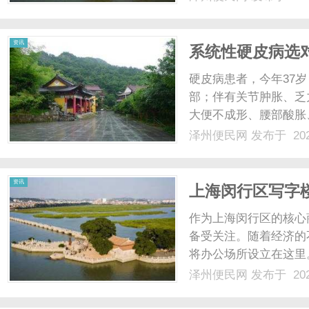
金钱，让我们更加便利
片，我们可以及时了解到最
资讯
系统性硬皮病选
硬皮病患者，今年37
部；伴有关节肿胀、乏
大便不成形、腰部酸胀
硬皮病，采用糖皮质激
泽州便民网
发布于 202
网上了解通络解痹疗法
物治疗一段时间，关节肿胀
资讯
上海闵行区写字
作为上海闵行区的核心
备受关注。随着经济的
将办公场所设立在这里
足了企业多元化的办公
泽州便民网
发布于 202
全。无论是大型的购物
工的各种需求。商场内部拥