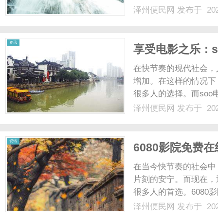
SOTV网站或App，
泽州便民网
发布于 202
还定期更新最新的电视
何费用，用户即可在S....
资讯
享受电影之乐：s
在快节奏的现代社会，
增加。在这样的情况下
很多人的选择。而so
台，让您随时随地尽情
泽州便民网
发布于 202
的最新电视剧，无论您
满足。不仅如此，soo电影
资讯
6080影院免费
在当今快节奏的社会中
片刻的安宁。而现在，
很多人的首选。608
剧、韩剧、美剧还是日
泽州便民网
发布于 202
过6080影院，观众