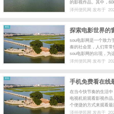
的影视作品。其中，60
选。这个平台提供了丰
泽州便民网
发布于 202
足了不同观众的喜好。通
网
视剧，不再受时间和地点的
资讯
探索电影世界的窗
sou电影网是一个致
奏的社会里，人们常常
sou电影网的出现，
地观看各种类型的电影
泽州便民网
发布于 202
材和风格，无论你喜欢
找到满足。除了最新上映的
资讯
手机免费看在线
在当今快节奏的生活中
电视机前观看影视作品
个便捷的方式来观看最
片，不仅让我们随时随
泽州便民网
发布于 202