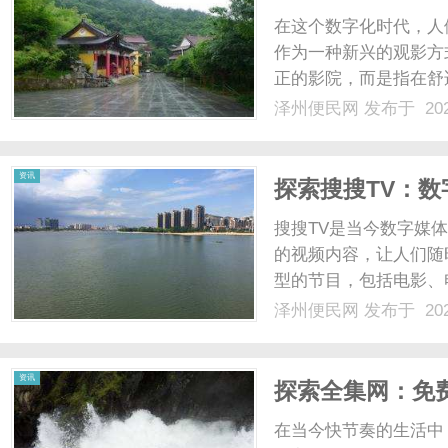
在这个数字化时代，人
作为一种新兴的观影方
正的影院，而是指在舒
这种观影方式既舒适又
泽州便民网
发布于 202
窝影院不仅受到年轻人
一起躺在被窝里观看电影，
资讯
探索搜搜TV：
搜搜TV是当今数字媒
的视频内容，让人们随
型的节目，包括电影、
的观看需求。搜搜TV
泽州便民网
发布于 202
让用户能够更好地发现
户体验，不断优化播放界面
资讯
探索全集网：免
在当今快节奏的生活中